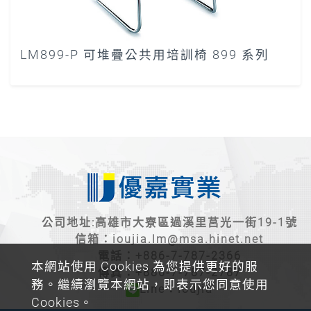
LM899-P 可堆疊公共用培訓椅 899 系列
公司地址:高雄市大寮區過溪里莒光一街19-1號
信箱：
ioujia.lm@msa.hinet.net
電話：
+886-7-787-2366
本網站使用 Cookies 為您提供更好的服
傳真：+886-7-787-2787
務。繼續瀏覽本網站，即表示您同意使用
Line：ioujia
Cookies。