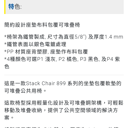
特色:
簡約設計座墊布料包覆可堆疊椅
*椅架為鐵管製成, 尺寸為直徑5/8") 及厚度1.4 mm
*鐵管表面以銀色電鍍處理
*PP 材質座背塑膠, 座墊作布料包覆
*4種顏色可選P1 淺灰, P2 橘色, P3 黑色, 及P4 紫
色
這是一款Stack Chair 899 系列的坐墊包覆軟墊的
可堆疊公共用椅。
這款椅型採用輕量化設計及可堆疊鋼架構，可輕鬆
移動及堆疊收納，提供了公共空間領域的解決方
案。