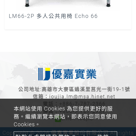
LM66-2P 多人公共用椅 Echo 66
公司地址:高雄市大寮區過溪里莒光一街19-1號
信箱：
ioujia.lm@msa.hinet.net
電話：
+886-7-787-2366
本網站使用 Cookies 為您提供更好的服
傳真：+886-7-787-2787
務。繼續瀏覽本網站，即表示您同意使用
Line：ioujia
Cookies。
Copyright © 2026 優嘉實業股份有限公司 All rights