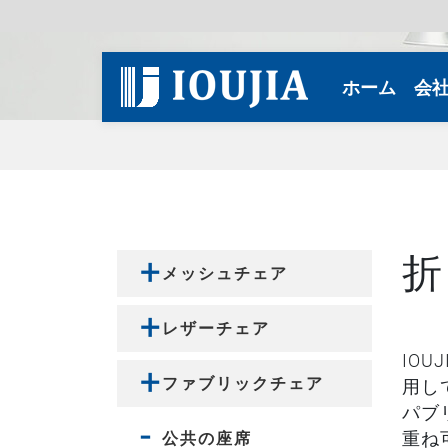
(curren
ホーム
会
折
メッシュチェア
レザーチェア
IO
ファブリックチェア
用し
パブ
公共の座席
重ね