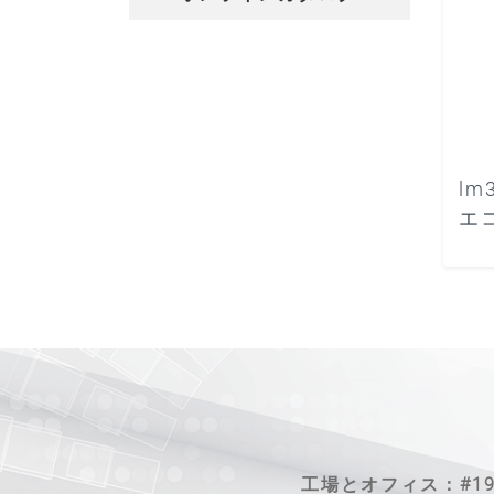
lm
エコ
工場とオフィス：#19-1、Je