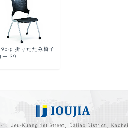
39c-p 折りたたみ椅子
ー 39
u-Kuang 1st Street、Daliao District、Kaohsi