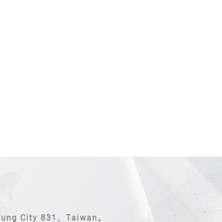
ung City 831、Taiwan。