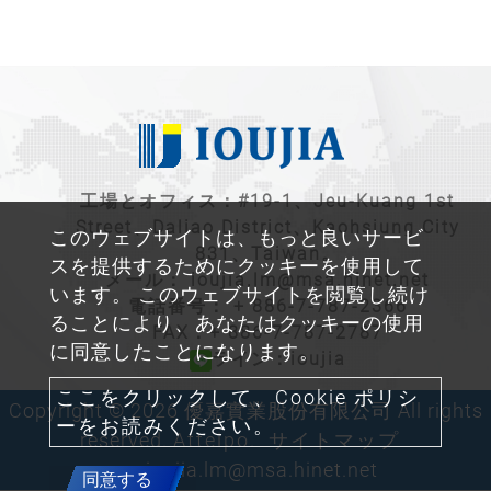
工場とオフィス：#19-1、Jeu-Kuang 1st
Street、Daliao District、Kaohsiung City
このウェブサイトは、もっと良いサービ
831、Taiwan。
スを提供するためにクッキーを使用して
メール：
ioujia.lm@msa.hinet.net
います。 このウェブサイトを閲覧し続け
電話番号：
+ 886-7-787-2366
ることにより、あなたはクッキーの使用
FAX：+ 886-7-787-2787
に同意したことになります。
ライン：ioujia
ここをクリックして、Cookie ポリシ
Copyright © 2026 優嘉實業股份有限公司 All rights
ーをお読みください。
reserved.
Atteipo.
サイトマップ
ioujia.lm@msa.hinet.net
同意する