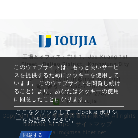
工場とオフィス：#19-1、Jeu-Kuang 1st
Street、Daliao District、Kaohsiung City
このウェブサイトは、もっと良いサービ
831、Taiwan。
スを提供するためにクッキーを使用して
メール：
ioujia.lm@msa.hinet.net
います。 このウェブサイトを閲覧し続け
電話番号：
+ 886-7-787-2366
ることにより、あなたはクッキーの使用
FAX：+ 886-7-787-2787
に同意したことになります。
ライン：ioujia
ここをクリックして、Cookie ポリシ
Copyright © 2026 優嘉實業股份有限公司 All rights
ーをお読みください。
reserved.
Atteipo.
サイトマップ
ioujia.lm@msa.hinet.net
同意する