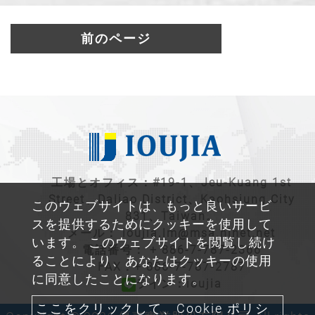
前のページ
工場とオフィス：#19-1、Jeu-Kuang 1st
Street、Daliao District、Kaohsiung City
このウェブサイトは、もっと良いサービ
831、Taiwan。
スを提供するためにクッキーを使用して
メール：
ioujia.lm@msa.hinet.net
います。 このウェブサイトを閲覧し続け
電話番号：
+ 886-7-787-2366
ることにより、あなたはクッキーの使用
FAX：+ 886-7-787-2787
に同意したことになります。
ライン：ioujia
ここをクリックして、Cookie ポリシ