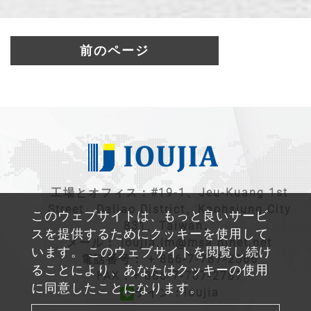
前のページ
工場とオフィス：#19-1、Jeu-Kuang 1st
Street、Daliao District、Kaohsiung City
このウェブサイトは、もっと良いサービ
831、Taiwan。
スを提供するためにクッキーを使用して
メール：
ioujia.lm@msa.hinet.net
います。 このウェブサイトを閲覧し続け
電話番号：
+ 886-7-787-2366
ることにより、あなたはクッキーの使用
FAX：+ 886-7-787-2787
に同意したことになります。
ライン：ioujia