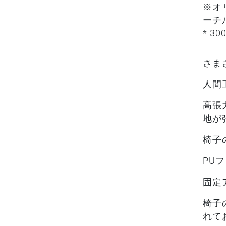
※オ
ーチ
* 3
さま
人間
高張
地が
椅子
PU
固定
椅子
れて