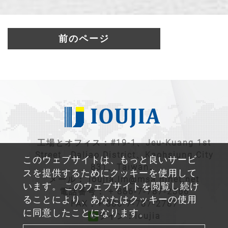
前のページ
工場とオフィス：#19-1、Jeu-Kuang 1st
Street、Daliao District、Kaohsiung City
このウェブサイトは、もっと良いサービ
831、Taiwan。
スを提供するためにクッキーを使用して
メール：
ioujia.lm@msa.hinet.net
います。 このウェブサイトを閲覧し続け
電話番号：
+ 886-7-787-2366
ることにより、あなたはクッキーの使用
FAX：+ 886-7-787-2787
に同意したことになります。
ライン：ioujia