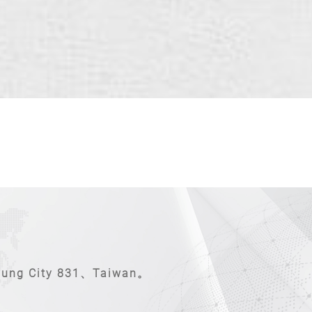
ung City 831、Taiwan。