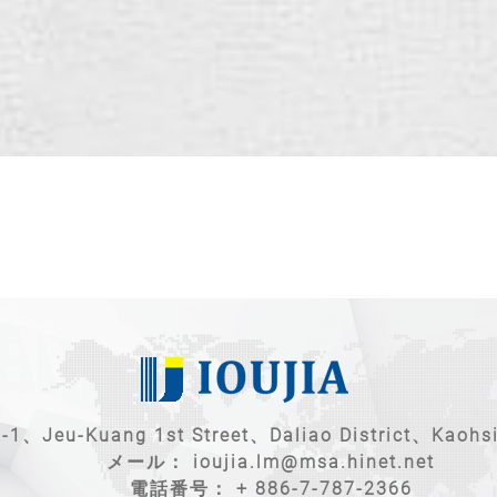
u-Kuang 1st Street、Daliao District、Kaohsi
メール：
ioujia.lm@msa.hinet.net
電話番号：
+ 886-7-787-2366