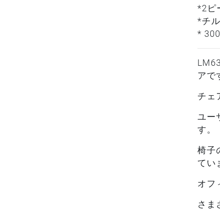
*2
*チ
* 3
LM
アで
チェ
ユー
す。
椅子
てい
オフ
さま