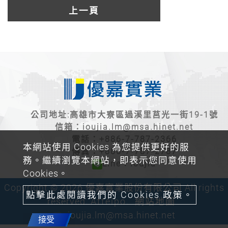
上一頁
公司地址:高雄市大寮區過溪里莒光一街19-1號
信箱：
ioujia.lm@msa.hinet.net
電話：
+886-7-787-2366
本網站使用 Cookies 為您提供更好的服
傳真：+886-7-787-2787
務。繼續瀏覽本網站，即表示您同意使用
Line：ioujia
Cookies。
Copyright © 2026 優嘉實業股份有限公司 All rights
點擊此處閱讀我們的 Cookies 政策。
reserved.
Atteipo.
網站地圖
ioujia.lm@msa.hinet.net
接受