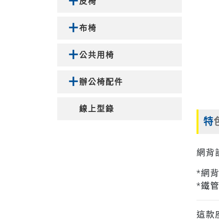
皮椅
布椅
公共用椅
辦公椅配件
線上型錄
特
網背
*網
*鐵
這款