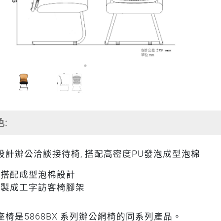
色:
設計辦公洽談接待椅, 搭配高密度PU發泡成型泡棉
背搭配成型泡棉設計
管製成工字訪客椅腳架
座椅是5868BX 系列辦公網椅的同系列產品。