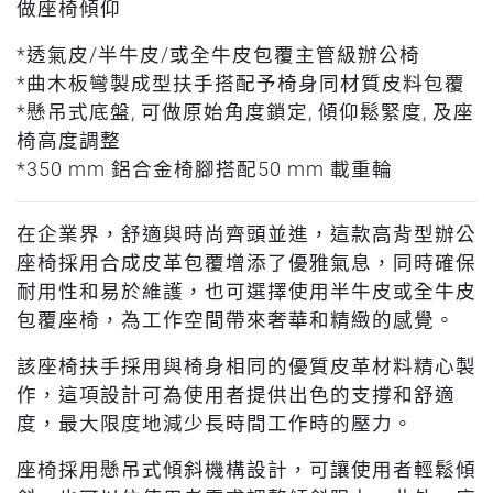
做座椅傾仰
*透氣皮/半牛皮/或全牛皮包覆主管級辦公椅
*曲木板彎製成型扶手搭配予椅身同材質皮料包覆
*懸吊式底盤, 可做原始角度鎖定, 傾仰鬆緊度, 及座
椅高度調整
*350 mm 鋁合金椅腳搭配50 mm 載重輪
在企業界，舒適與時尚齊頭並進，這款高背型辦公
座椅採用合成皮革包覆增添了優雅氣息，同時確保
耐用性和易於維護，也可選擇使用半牛皮或全牛皮
包覆座椅，為工作空間帶來奢華和精緻的感覺。
該座椅扶手採用與椅身相同的優質皮革材料精心製
作，這項設計可為使用者提供出色的支撐和舒適
度，最大限度地減少長時間工作時的壓力。
座椅採用懸吊式傾斜機構設計，可讓使用者輕鬆傾