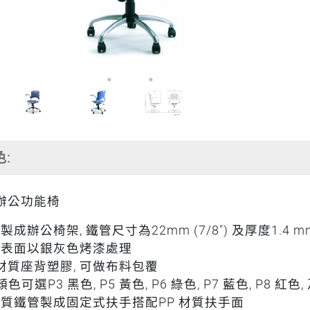
色:
辦公功能椅
製成辦公椅架, 鐵管尺寸為22mm (7/8") 及厚度1.4 m
管表面以銀灰色烤漆處理
 材質座背塑膠, 可做布料包覆
顏色可選P3 黑色, P5 黃色, P6 綠色, P7 藍色, P8 紅色,
材質鐵管製成固定式扶手搭配PP 材質扶手面