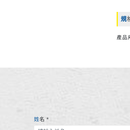
規
產品尺寸
姓名
*