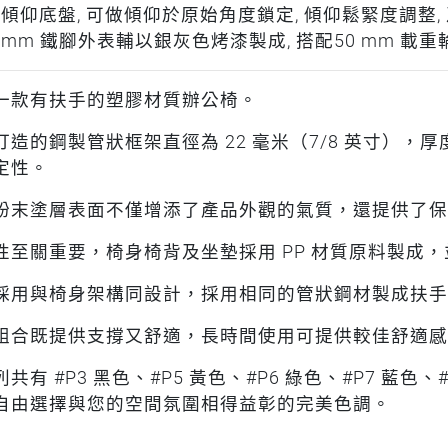
般傾仰底盤, 可做傾仰於原始角度鎖定, 傾仰鬆緊度調整,
0 mm 鐵腳外表輔以銀灰色烤漆製成, 搭配50 mm 載重
一款有扶手的塑膠材質辦公椅。
打造的鋼製管狀框架直徑為 22 毫米（7/8 英寸），厚
定性。
粉末塗層表面不僅增添了產品外觀的氣質，還提供了保
性至關重要，椅身椅背及坐墊採用 PP 材質原料製成
採用與椅身架構同設計，採用相同的管狀鋼材製成扶手
組合既提供支撐又舒適，長時間使用可提供較佳舒適感
共有 #P3 黑色、#P5 黃色、#P6 綠色、#P7 藍色
自由選擇與您的空間氛圍相得益彰的完美色調。