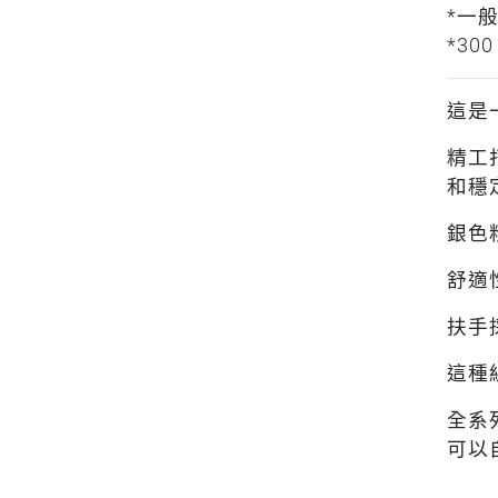
*一
*30
這是
精工
和穩
銀色
舒適
扶手
這種
全系列
可以