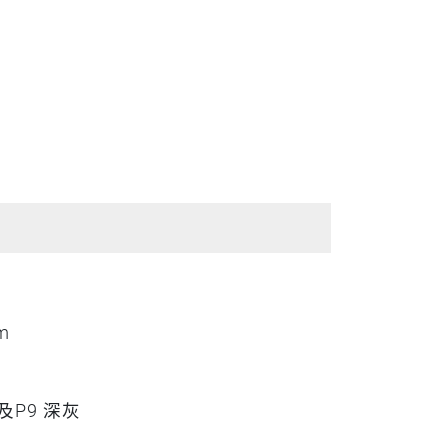
m
 及P9 深灰