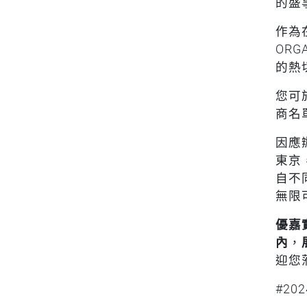
的盛
作為
OR
的熱
您可
商名單包
因應
東京
自不
無限
優嘉
內
，
迎您
#202