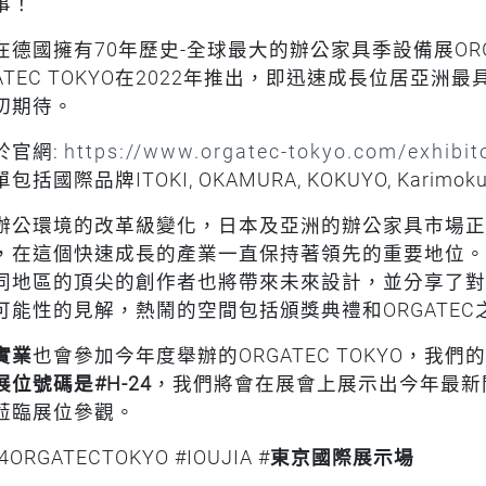
事！
在德國擁有70年歷史-全球最大的辦公家具季設備展ORGA
GATEC TOKYO在2022年推出，即迅速成長位居亞
切期待。
於官網:
https://www.orgatec-tokyo.com/exhibit
括國際品牌ITOKI, OKAMURA, KOKUYO, Karimoku Fu
辦公環境的改革級變化，日本及亞洲的辦公家具市場正
，在這個快速成長的產業一直保持著領先的重要地位。在ORG
同地區的頂尖的創作者也將帶來未來設計，並分享了對
可能性的見解，熱鬧的空間包括頒獎典禮和ORGATE
實業
也會參加今年度舉辦的ORGATEC TOKYO，我們
展位號碼是#H-24
，我們將會在展會上展示出今年最新
蒞臨展位參觀。
4ORGATECTOKYO #IOUJIA #
東京國際展示場